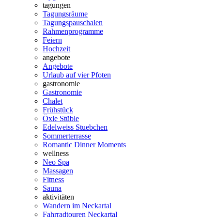
tagungen
Tagungsräume
Tagungspauschalen
Rahmenprogramme
Feiern
Hochzeit
angebote
Angebote
Urlaub auf vier Pfoten
gastronomie
Gastronomie
Chalet
Frühstück
Öxle Stüble
Edelweiss Stuebchen
Sommerterrasse
Romantic Dinner Moments
wellness
Neo Spa
Massagen
Fitness
Sauna
aktivitäten
Wandern im Neckartal
Fahrradtouren Neckartal