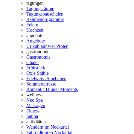
tagungen
Tagungsräume
Tagungspauschalen
Rahmenprogramme
Feiern
Hochzeit
angebote
Angebote
Urlaub auf vier Pfoten
gastronomie
Gastronomie
Chalet
Frühstück
Öxle Stüble
Edelweiss Stuebchen
Sommerterrasse
Romantic Dinner Moments
wellness
Neo Spa
Massagen
Fitness
Sauna
aktivitäten
Wandern im Neckartal
Fahrradtouren Neckartal