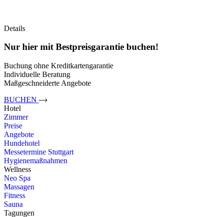
Details
Nur hier mit Best­preis­garantie buchen!
Buchung ohne Kredit­karten­garantie
Indi­viduelle Beratung
Maß­geschnei­derte Angebote
BUCHEN
Hotel
Zimmer
Preise
Angebote
Hundehotel
Messetermine Stuttgart
Hygienemaßnahmen
Wellness
Neo Spa
Massagen
Fitness
Sauna
Tagungen