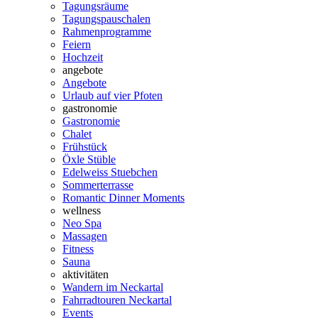
Tagungsräume
Tagungspauschalen
Rahmenprogramme
Feiern
Hochzeit
angebote
Angebote
Urlaub auf vier Pfoten
gastronomie
Gastronomie
Chalet
Frühstück
Öxle Stüble
Edelweiss Stuebchen
Sommerterrasse
Romantic Dinner Moments
wellness
Neo Spa
Massagen
Fitness
Sauna
aktivitäten
Wandern im Neckartal
Fahrradtouren Neckartal
Events